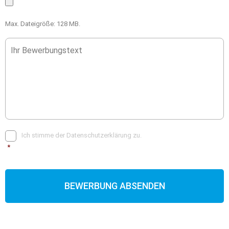
Max. Dateigröße: 128 MB.
O
h
n
e
T
i
t
e
l
E
*
Ich stimme der Datenschutzerklärung zu.
i
*
n
w
i
l
l
i
g
u