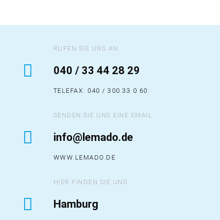
n
g
*
RUFEN SIE UNS AN
040 / 33 44 28 29
TELEFAX: 040 / 300 33 0 60
SENDEN SIE UNS EINE EMAIL
info@lemado.de
WWW.LEMADO.DE
HIER FINDEN SIE UNS
Hamburg