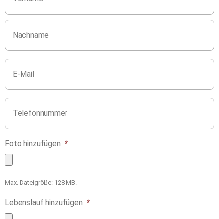
m
e
*
E
-
M
a
i
T
l
e
l
*
e
f
Foto hinzufügen
*
o
n
*
Max. Dateigröße: 128 MB.
Lebenslauf hinzufügen
*