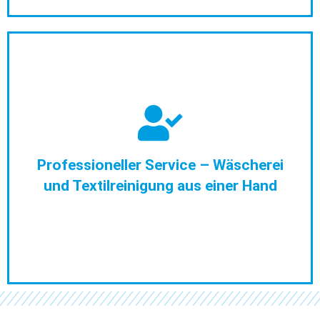
Die Lemado Wäscherei GmbH in Hamburg ist ein
Familienunternehmen mit langer Tradition seit 1925. Bei
uns stehen immer die Kunden im Mittelpunkt. Daher
erweitern wir kontinuierlich unsere Dienstleistungen mit
Professioneller Service – Wäscherei
dem Ziel, unseren Reinigungs- und Wäscheservice perfekt
und Textilreinigung aus einer Hand
auf die Kundenanforderungen abzustimmen.