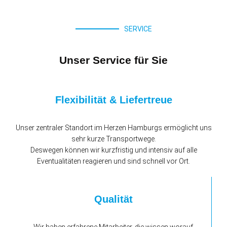
SERVICE
Bei uns können Sie ALLES reinigen lassen –
Unser Service für Sie
von der Bettwäsche / Tischwäsche bis zum
Businessanzug oder der feinen Seidenbluse
Flexibilität & Liefertreue
Unser zentraler Standort im Herzen Hamburgs ermöglicht uns
sehr kurze Transportwege.
Deswegen können wir kurzfristig und intensiv auf alle
Eventualitäten reagieren und sind schnell vor Ort.
Qualität