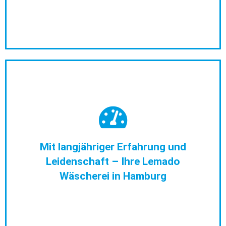
Der zentrale Standort unserer Wäscherei im Herzen
Hamburgs ermöglicht uns kurze Transportwege. Daher
sind wir direkt vor Ort und bieten Ihnen eine schnelle und
kurzfristige Reinigung und Wäscheservices in ganz
Hamburg. Ganz gleich, ob Sie eine Reinigung in Hamburg-
Altona und Eppendorf oder eine Wäscherei in Barmbek,
Mit langjähriger Erfahrung und
Wandsbek, Hamm oder Horn suchen, unser Wäscherei-
Leidenschaft – Ihre Lemado
und Reinigungsservice ist überall in Hamburg schnell zur
Wäscherei in Hamburg
Stelle. Kontaktieren Sie uns jetzt – per E-Mail, Fax oder
telefonisch.